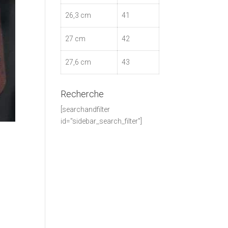
26,3 cm
41
27 cm
42
27,6 cm
43
Recherche
[searchandfilter
id="sidebar_search_filter"]