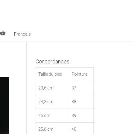
Français
Concordances
Taille du pied
Pointure
23,6 cm
37
24,3 cm
38
25 cm
39
25,6 cm
40