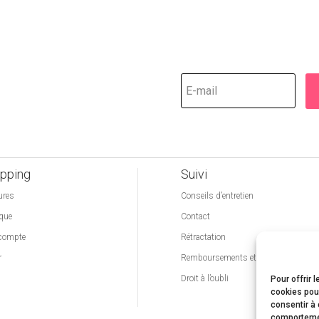
pping
Suivi
ures
Conseils d’entretien
que
Contact
compte
Rétractation
r
Remboursements et de retours
Droit à l’oubli
Pour offrir 
cookies pour
consentir à 
comportement